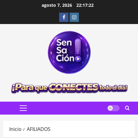
Saltar
agosto 7, 2026
22:17:23
al
Facebook
Instagram
contenido
Menú
principal
Inicio
AFILIADOS