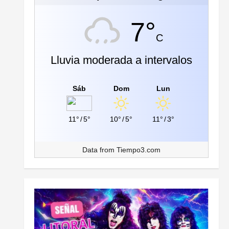
7°
C
Lluvia moderada a intervalos
Sáb
Dom
Lun
11°
/
5°
10°
/
5°
11°
/
3°
Data from
Tiempo3.com