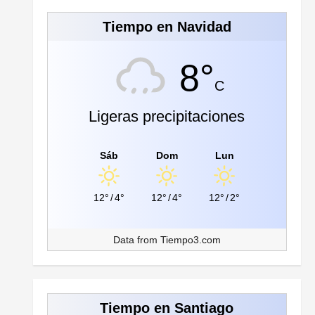
Tiempo en Navidad
8°
C
Ligeras precipitaciones
Sáb
Dom
Lun
12°
/
4°
12°
/
4°
12°
/
2°
Data from
Tiempo3.com
Tiempo en Santiago