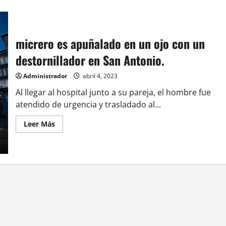
micrero es apuñalado en un ojo con un
destornillador en San Antonio.
Administrador
abril 4, 2023
Al llegar al hospital junto a su pareja, el hombre fue
atendido de urgencia y trasladado al...
Leer
Leer Más
más
acerca
de
micrero
es
apuñalado
en
un
ojo
con
un
destornillador
en
San