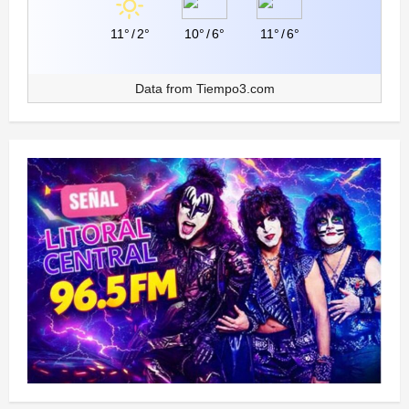
11°
/
2°
10°
/
6°
11°
/
6°
Data from
Tiempo3.com