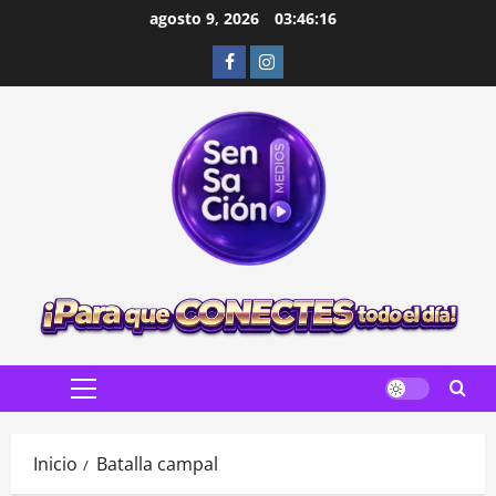
Saltar
agosto 9, 2026
03:46:18
al
Facebook
Instagram
contenido
Menú
principal
Inicio
Batalla campal