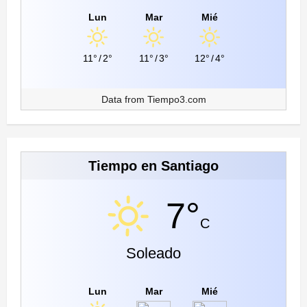
Lun
Mar
Mié
11°
/
2°
11°
/
3°
12°
/
4°
Data from
Tiempo3.com
Tiempo en Santiago
7°
C
Soleado
Lun
Mar
Mié