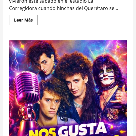
vivieron este sábado en el estadio La
Corregidora cuando hinchas del Querétaro se...
Leer
Leer Más
más
acerca
de
Batalla
campal
entre
hinchas
del
Querétaro
y
Atlas
en
Mexico
deja
un
saldo
de
17
muertos