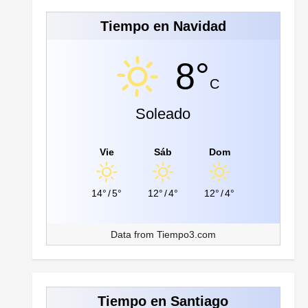
Tiempo en Navidad
8°
C
Soleado
Vie
Sáb
Dom
14°
/
5°
12°
/
4°
12°
/
4°
Data from
Tiempo3.com
Tiempo en Santiago