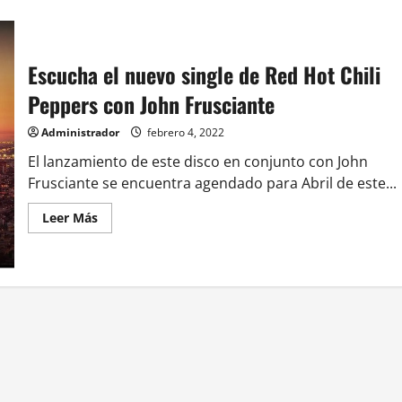
Escucha el nuevo single de Red Hot Chili
Peppers con John Frusciante
Administrador
febrero 4, 2022
El lanzamiento de este disco en conjunto con John
Frusciante se encuentra agendado para Abril de este...
Leer
Leer Más
más
acerca
de
Escucha
el
nuevo
single
de
Red
Hot
Chili
Peppers
con
John