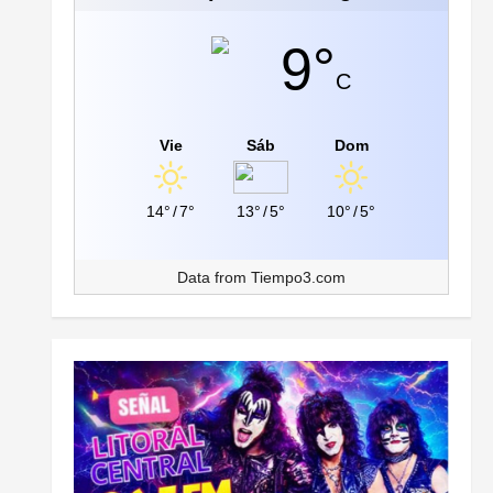
9°
C
Vie
Sáb
Dom
14°
/
7°
13°
/
5°
10°
/
5°
Data from
Tiempo3.com