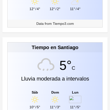
12°
/
4°
12°
/
2°
11°
/
4°
Data from
Tiempo3.com
Tiempo en Santiago
5°
C
Lluvia moderada a intervalos
Sáb
Dom
Lun
10°
/
5°
11°
/
3°
11°
/
5°