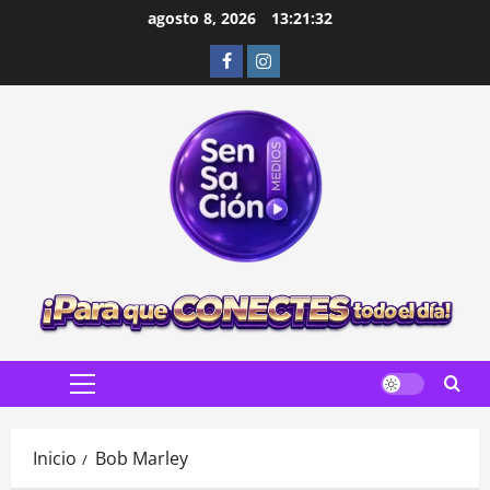
Saltar
agosto 8, 2026
13:21:34
al
Facebook
Instagram
contenido
Menú
principal
Inicio
Bob Marley