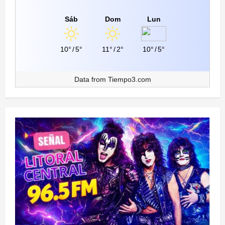
Sáb
Dom
Lun
10°
/
5°
11°
/
2°
10°
/
5°
Data from
Tiempo3.com