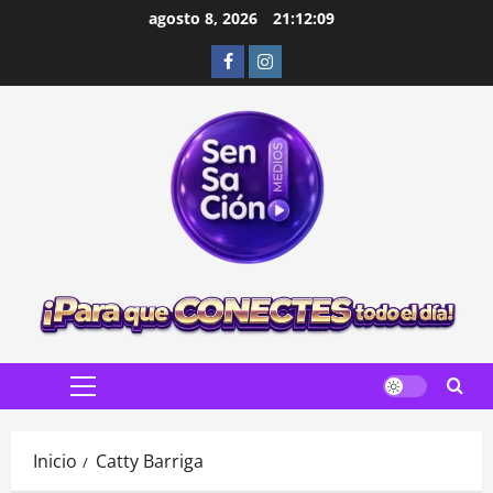
Saltar
agosto 8, 2026
21:12:10
al
Facebook
Instagram
contenido
Menú
principal
Inicio
Catty Barriga