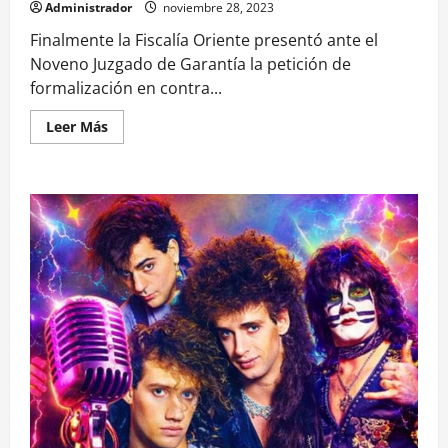
Administrador
noviembre 28, 2023
Finalmente la Fiscalía Oriente presentó ante el
Noveno Juzgado de Garantía la petición de
formalización en contra...
Leer
Leer Más
más
acerca
de
Ahora
sólo
queda
la
fecha:
Fiscalía
pide
formalizar
a
Cathy
Barriga
por
fraude
al
Fisco
por
más
de
$95
millones