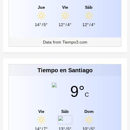
Jue
Vie
Sáb
14°
/
5°
12°
/
4°
12°
/
4°
Data from
Tiempo3.com
Tiempo en Santiago
9°
C
Vie
Sáb
Dom
14°
/
7°
13°
/
5°
10°
/
5°