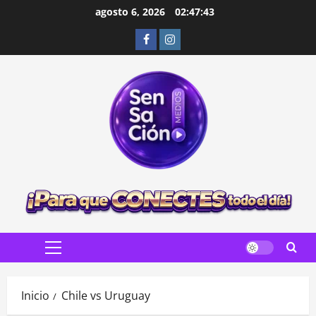
Saltar
agosto 6, 2026
02:47:44
al
Facebook
Instagram
contenido
Menú
principal
Inicio
Chile vs Uruguay