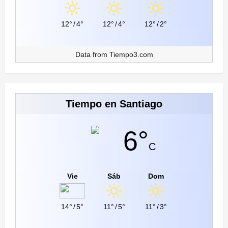
12°
/
4°
12°
/
4°
12°
/
2°
Data from
Tiempo3.com
Tiempo en Santiago
6°
C
Vie
Sáb
Dom
14°
/
5°
11°
/
5°
11°
/
3°