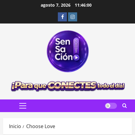
Saltar
agosto 7, 2026
11:46:01
al
Facebook
Instagram
contenido
Menú
principal
Inicio
Choose Love