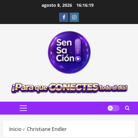
Saltar
agosto 8, 2026
16:16:21
al
Facebook
Instagram
contenido
Menú
principal
Inicio
Christiane Endler