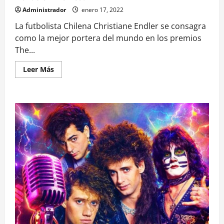
Administrador
enero 17, 2022
La futbolista Chilena Christiane Endler se consagra
como la mejor portera del mundo en los premios
The...
Leer
Leer Más
más
acerca
de
Christiane
Endler
es
electa
como
mejor
portera
del
mundo
en
The
Best