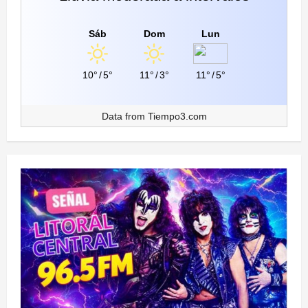
Sáb
Dom
Lun
10°
/
5°
11°
/
3°
11°
/
5°
Data from
Tiempo3.com