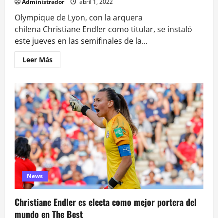
Administrador
abril 1, 2022
Olympique de Lyon, con la arquera
chilena Christiane Endler como titular, se instaló
este jueves en las semifinales de la...
Leer
Leer Más
más
acerca
de
Lyon
con
Endler
de
titular
venció
a
la
Juventus
y
accedió
a
semis
de
News
Champions
League
Christiane Endler es electa como mejor portera del
mundo en The Best