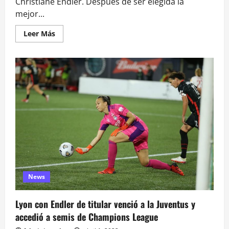
Christiane Endler. Después de ser elegida la
mejor...
Leer
Leer Más
más
acerca
de
Christiane
Endler,
la
mejor
arquera
del
mundo:
“No
cambia
en
nada
mi
manera
de
ser”
News
Lyon con Endler de titular venció a la Juventus y
accedió a semis de Champions League