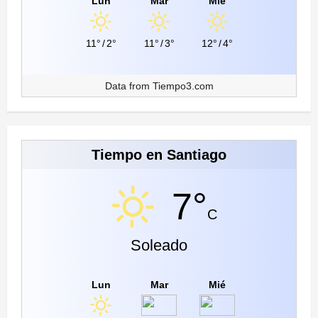
Lun
Mar
Mié
11°
/
2°
11°
/
3°
12°
/
4°
Data from
Tiempo3.com
Tiempo en Santiago
7°
C
Soleado
Lun
Mar
Mié