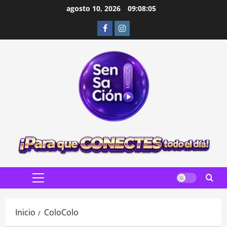
Saltar
agosto 10, 2026
09:08:06
al
Facebook
Instagram
contenido
Menú
principal
Inicio
ColoColo