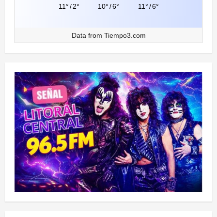
11°
/
2°
10°
/
6°
11°
/
6°
Data from
Tiempo3.com