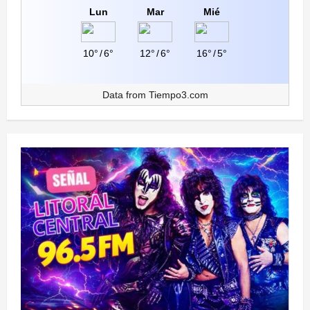
Lun
Mar
Mié
10°
/
6°
12°
/
6°
16°
/
5°
Data from
Tiempo3.com