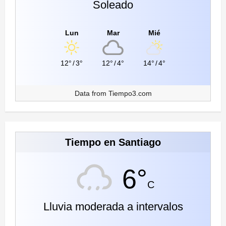
Soleado
Lun
Mar
Mié
12°
/
3°
12°
/
4°
14°
/
4°
Data from
Tiempo3.com
Tiempo en Santiago
6°
C
Lluvia moderada a intervalos