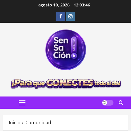
Saltar
agosto 10, 2026
12:03:47
al
Facebook
Instagram
contenido
Menú
principal
Inicio
Comunidad