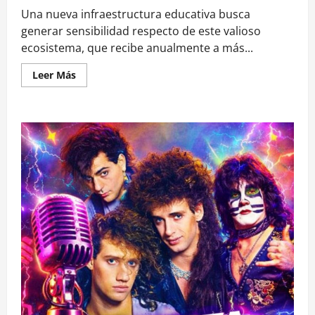
Una nueva infraestructura educativa busca
generar sensibilidad respecto de este valioso
ecosistema, que recibe anualmente a más...
Leer
Leer Más
más
acerca
de
Parque
Punta
de
Lobos
lanza
proyecto
de
educación
ambiental
diseñado
en
conjunto
con
la
comunidad