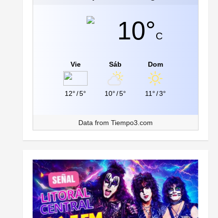
10°
C
Vie
Sáb
Dom
12°
/
5°
10°
/
5°
11°
/
3°
Data from
Tiempo3.com