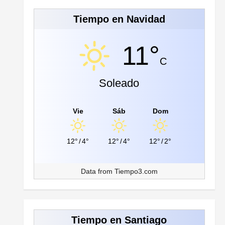
Tiempo en Navidad
11°
C
Soleado
Vie
Sáb
Dom
12°
/
4°
12°
/
4°
12°
/
2°
Data from
Tiempo3.com
Tiempo en Santiago