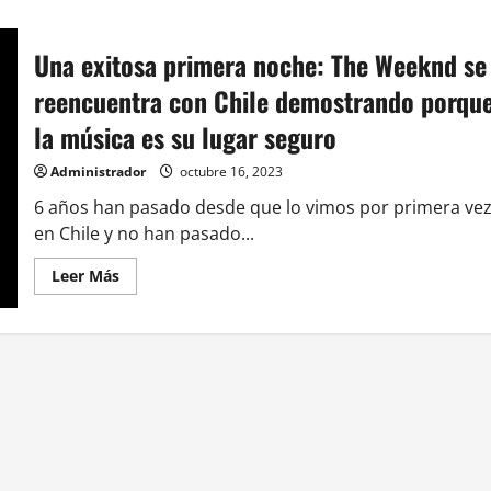
Una exitosa primera noche: The Weeknd se
reencuentra con Chile demostrando porqu
la música es su lugar seguro
Administrador
octubre 16, 2023
6 años han pasado desde que lo vimos por primera ve
en Chile y no han pasado...
Leer
Leer Más
más
acerca
de
Una
exitosa
primera
noche:
The
Weeknd
se
reencuentra
con
Chile
demostrando