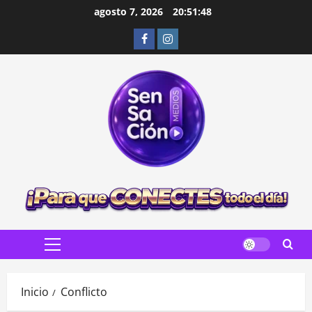
Saltar
agosto 7, 2026
20:51:49
al
Facebook
Instagram
contenido
Menú
principal
Inicio
Conflicto