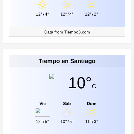
12°
/
4°
12°
/
4°
12°
/
2°
Data from
Tiempo3.com
Tiempo en Santiago
10°
C
Vie
Sáb
Dom
12°
/
5°
10°
/
5°
11°
/
3°