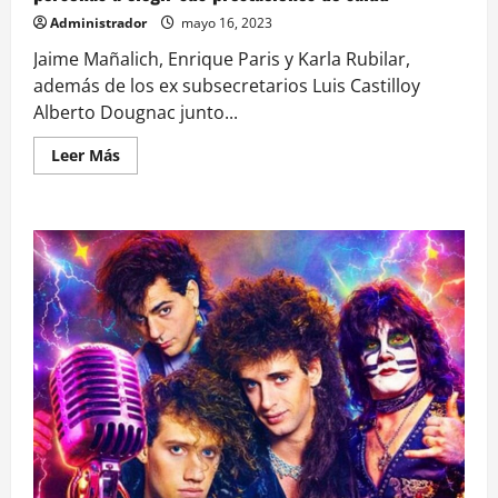
Administrador
mayo 16, 2023
Jaime Mañalich, Enrique Paris y Karla Rubilar,
además de los ex subsecretarios Luis Castilloy
Alberto Dougnac junto...
Leer
Leer Más
más
acerca
de
Isapres:
Ex
autoridades
solicitan
al
Congreso
y
Comité
de
Expertos
asegurar
la
libertad
de
las<br>personas
a
elegir
sus
prestaciones