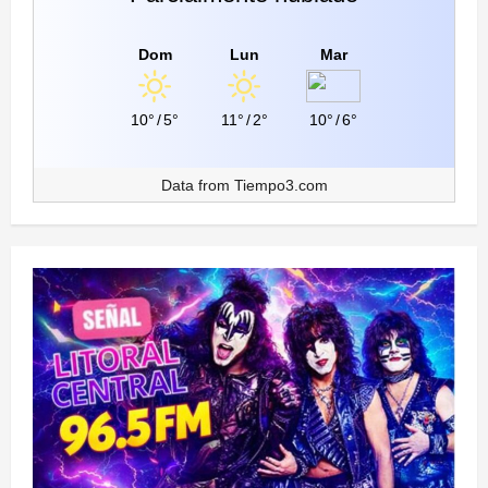
Dom
Lun
Mar
10°
/
5°
11°
/
2°
10°
/
6°
Data from
Tiempo3.com