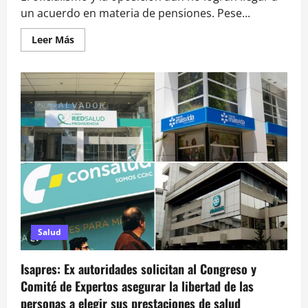
un acuerdo en materia de pensiones. Pese...
Leer
Leer Más
más
acerca
de
Sin
acuerdos
por
6%
adicional
y
PGU:
Comisión
de
Trabajo
votará
reforma
previsional
este
lunes
Salud
Isapres: Ex autoridades solicitan al Congreso y
Comité de Expertos asegurar la libertad de las
personas a elegir sus prestaciones de salud