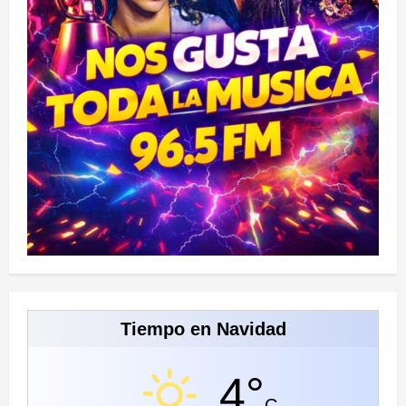
de
salud
Tiempo en Navidad
4°
C