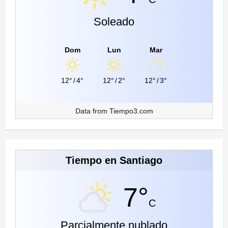
Soleado
Dom
Lun
Mar
12°
/
4°
12°
/
2°
12°
/
3°
Data from
Tiempo3.com
Tiempo en Santiago
7°
C
Parcialmente nublado