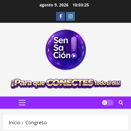
Saltar
agosto 9, 2026
10:03:26
al
Facebook
Instagram
contenido
Menú
principal
Inicio
Congreso