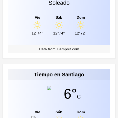
Soleado
Vie
Sáb
Dom
12°
/
4°
12°
/
4°
12°
/
2°
Data from
Tiempo3.com
Tiempo en Santiago
6°
C
Vie
Sáb
Dom