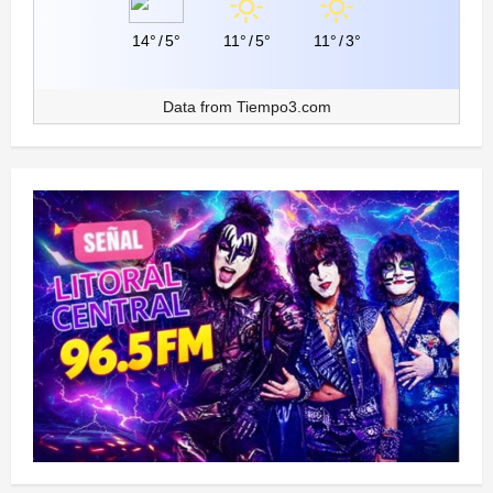
14°
/
5°
11°
/
5°
11°
/
3°
Data from
Tiempo3.com