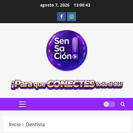
Saltar
agosto 7, 2026
13:00:44
al
Facebook
Instagram
contenido
Menú
principal
Inicio
Dentista