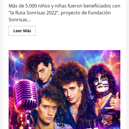
Más de 5.000 niños y niñas fueron beneficiados con
“la Ruta Sonrisas 2022”, proyecto de Fundación
Sonrisas...
Leer
Leer Más
más
acerca
de
<strong>Sonrisas
Móvil:
el
protagonista
en
los
operativos
de
salud
bucal
infantil</strong>