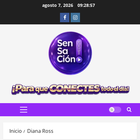
Saltar
agosto 7, 2026
09:28:58
al
Facebook
Instagram
contenido
Menú
principal
Inicio
Diana Ross