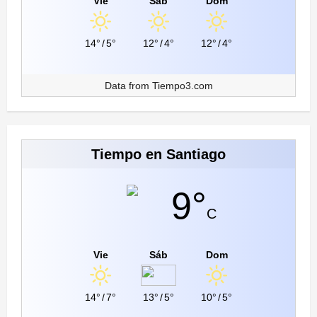
Vie
Sáb
Dom
14°
/
5°
12°
/
4°
12°
/
4°
Data from
Tiempo3.com
Tiempo en Santiago
9°
C
Vie
Sáb
Dom
14°
/
7°
13°
/
5°
10°
/
5°