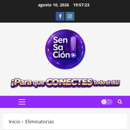
Saltar
agosto 10, 2026
19:57:25
al
Facebook
Instagram
contenido
Menú
principal
Inicio
Eliminatorias