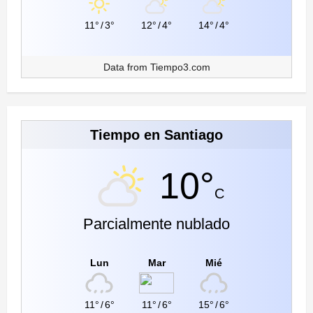
11°
/
3°
12°
/
4°
14°
/
4°
Data from
Tiempo3.com
Tiempo en Santiago
10°
C
Parcialmente nublado
Lun
Mar
Mié
11°
/
6°
11°
/
6°
15°
/
6°