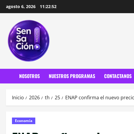
Saltar
agosto 6, 2026
11:22:54
al
contenido
NOSOTROS
NUESTROS PROGRAMAS
CONTACTANOS
Inicio
2026
th
25
ENAP confirma el nuevo precio 
Economía