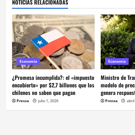
NOTICIAS RELACIONADAS
g
a
c
i
ó
Economía
Economía
n
¿Promesa incumplida?: el «impuesto
Ministro de Tra
d
encubierto» por $2,7 billones que los
modelo de preci
chilenos no saben que pagan
genera respuest
e
Prensa
julio 1, 2026
Prensa
abril
e
n