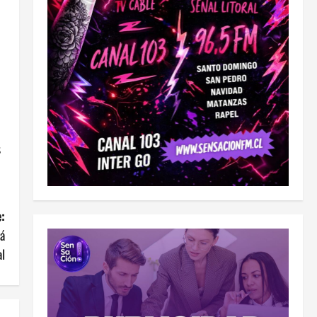
s
:
rá
al