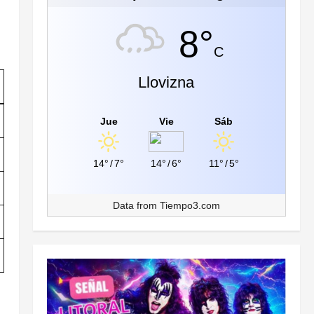
8°
C
Llovizna
Jue
Vie
Sáb
14°
/
7°
14°
/
6°
11°
/
5°
Data from
Tiempo3.com