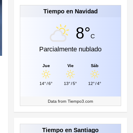
Tiempo en Navidad
8°
C
Parcialmente nublado
Jue
Vie
Sáb
14°
/
6°
13°
/
5°
12°
/
4°
Data from
Tiempo3.com
Tiempo en Santiago