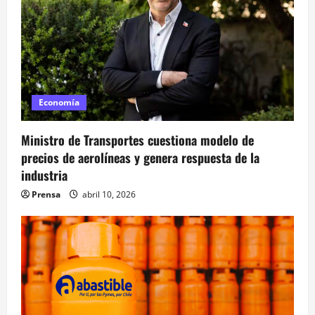
d
a
s
Economía
Ministro de Transportes cuestiona modelo de
precios de aerolíneas y genera respuesta de la
industria
Prensa
abril 10, 2026