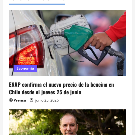
c
i
ó
n
d
e
Economía
e
ENAP confirma el nuevo precio de la bencina en
n
Chile desde el jueves 25 de junio
t
Prensa
junio 25, 2026
r
a