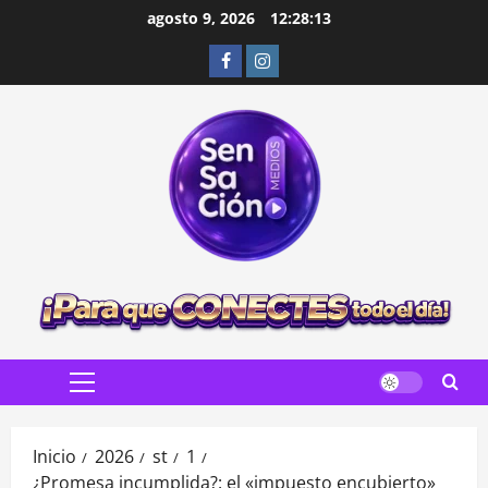
Saltar
agosto 9, 2026
12:28:15
al
Facebook
Instagram
contenido
Menú
principal
Inicio
2026
st
1
¿Promesa incumplida?: el «impuesto encubierto»