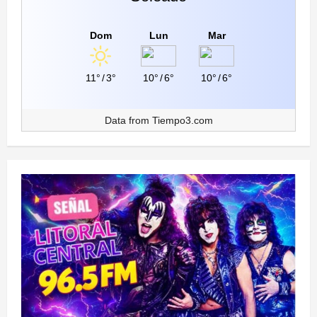
Dom
Lun
Mar
11°
/
3°
10°
/
6°
10°
/
6°
Data from
Tiempo3.com