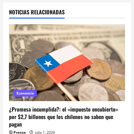
a
NOTICIAS RELACIONADAS
c
i
ó
n
d
e
e
Economía
n
¿Promesa incumplida?: el «impuesto encubierto»
t
por $2,7 billones que los chilenos no saben que
pagan
r
Prensa
julio 1, 2026