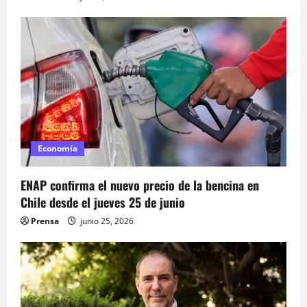
a
d
a
s
Economía
ENAP confirma el nuevo precio de la bencina en
Chile desde el jueves 25 de junio
Prensa
junio 25, 2026