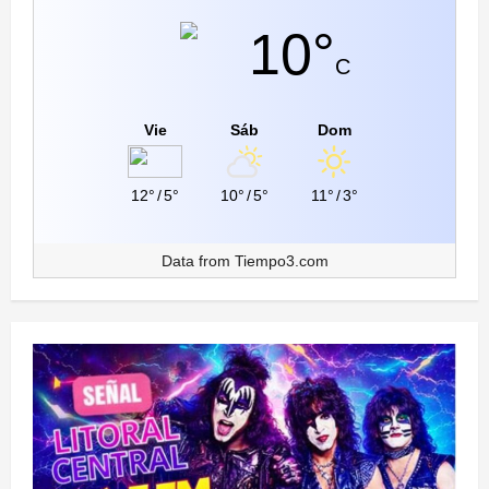
10°
C
Vie
Sáb
Dom
12°
/
5°
10°
/
5°
11°
/
3°
Data from
Tiempo3.com