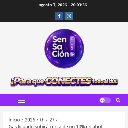
Saltar
agosto 7, 2026
20:03:37
al
Facebook
Instagram
contenido
Menú
principal
Inicio
2026
th
27
Gas licuado subirá cerca de un 10% en abril: