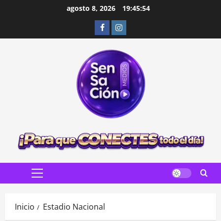
Saltar
agosto 8, 2026
19:45:55
al
Facebook
Instagram
contenido
Menú
principal
Inicio
Estadio Nacional