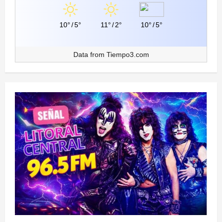
10°
/
5°
11°
/
2°
10°
/
5°
Data from
Tiempo3.com