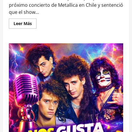
próximo concierto de Metallica en Chile y sentenció
que el show...
Leer
Leer Más
más
acerca
de
Metallica
no
podrá
tocar
en
el
Estadio
Nacional