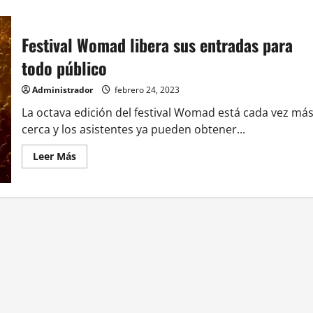
Festival Womad libera sus entradas para
todo público
Administrador
febrero 24, 2023
La octava edición del festival Womad está cada vez má
cerca y los asistentes ya pueden obtener...
Leer
Leer Más
más
acerca
de
Festival
Womad
libera
sus
entradas
para
todo
público