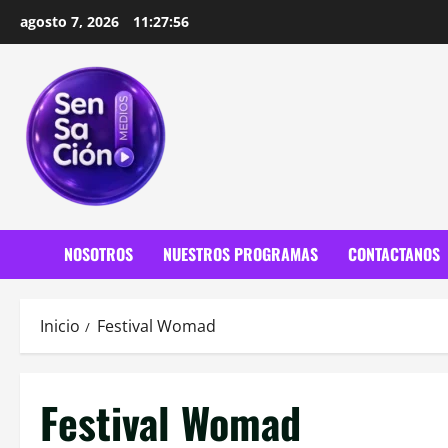
Saltar
agosto 7, 2026
11:27:58
al
contenido
NOSOTROS
NUESTROS PROGRAMAS
CONTACTANOS
Inicio
Festival Womad
Festival Womad