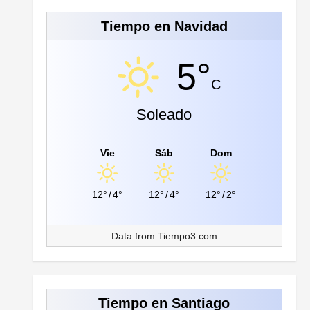
Tiempo en Navidad
5°
C
Soleado
Vie
Sáb
Dom
12°
/
4°
12°
/
4°
12°
/
2°
Data from
Tiempo3.com
Tiempo en Santiago