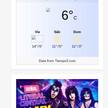
6°
C
Vie
Sáb
Dom
14°
/
5°
11°
/
5°
11°
/
3°
Data from
Tiempo3.com