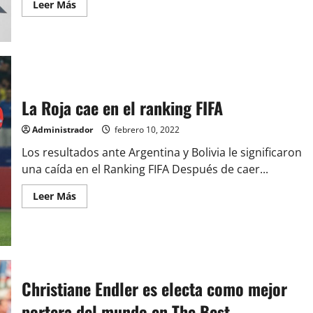
Leer
Leer Más
Mundo
más
acerca
de
Resolución
FIFA:
Chile
no
va
al
Mundial
La Roja cae en el ranking FIFA
Administrador
febrero 10, 2022
Los resultados ante Argentina y Bolivia le significaron
una caída en el Ranking FIFA Después de caer...
Leer
Leer Más
más
acerca
de
La
Roja
cae
en
el
Christiane Endler es electa como mejor
ranking
FIFA
portera del mundo en The Best