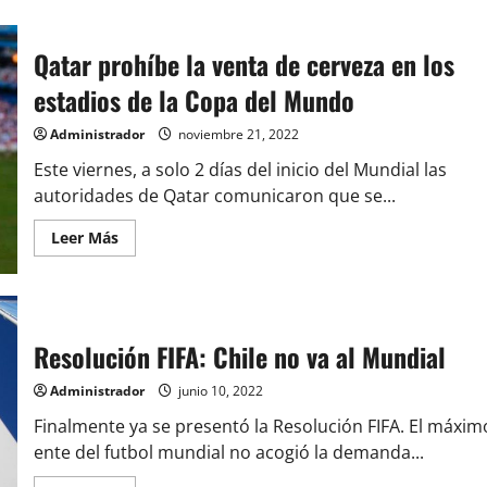
Qatar prohíbe la venta de cerveza en los
estadios de la Copa del Mundo
Administrador
noviembre 21, 2022
Este viernes, a solo 2 días del inicio del Mundial las
autoridades de Qatar comunicaron que se...
Leer
Leer Más
más
acerca
de
Qatar
prohíbe
la
venta
Resolución FIFA: Chile no va al Mundial
de
cerveza
en
Administrador
junio 10, 2022
los
estadios
Finalmente ya se presentó la Resolución FIFA. El máxim
de
la
ente del futbol mundial no acogió la demanda...
Copa
del