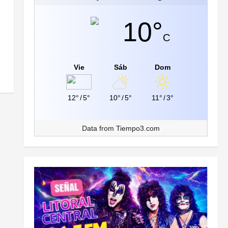
10°
C
Vie
Sáb
Dom
12°
/
5°
10°
/
5°
11°
/
3°
Data from
Tiempo3.com