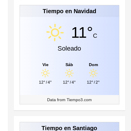
Tiempo en Navidad
11°
C
Soleado
Vie
Sáb
Dom
12°
/
4°
12°
/
4°
12°
/
2°
Data from
Tiempo3.com
Tiempo en Santiago