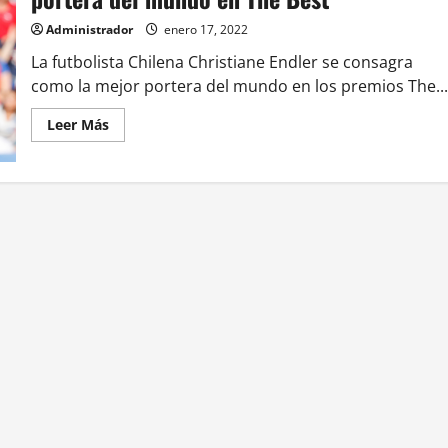
Administrador
enero 17, 2022
La futbolista Chilena Christiane Endler se consagra
como la mejor portera del mundo en los premios The...
Leer
Leer Más
más
acerca
de
Christiane
Endler
es
electa
como
mejor
portera
del
mundo
en
The
Best