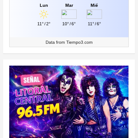
Lun
Mar
Mié
11°
/
2°
10°
/
6°
11°
/
6°
Data from
Tiempo3.com