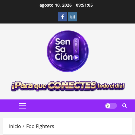
Saltar
agosto 10, 2026
09:51:07
al
Facebook
Instagram
contenido
Menú
principal
Inicio
Foo Fighters