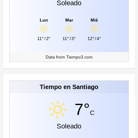
Soleado
Lun
Mar
Mié
11°
/
2°
11°
/
3°
12°
/
4°
Data from
Tiempo3.com
Tiempo en Santiago
7°
C
Soleado