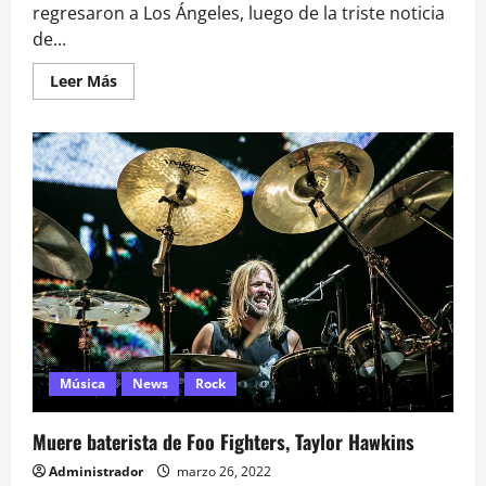
regresaron a Los Ángeles, luego de la triste noticia
de...
Leer
Leer Más
más
acerca
de
El
emotivo
regreso
de
Foo
Fighters
a
Los
Angeles
tras
la
muerte
de
Taylor
Hawkins
Música
News
Rock
Muere baterista de Foo Fighters, Taylor Hawkins
Administrador
marzo 26, 2022