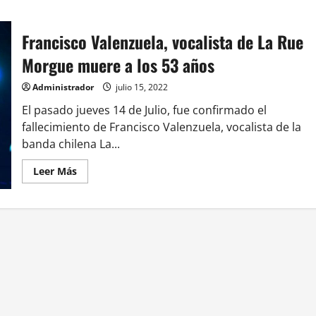
Francisco Valenzuela, vocalista de La Rue
Morgue muere a los 53 años
Administrador
julio 15, 2022
El pasado jueves 14 de Julio, fue confirmado el
fallecimiento de Francisco Valenzuela, vocalista de la
banda chilena La...
Leer
Leer Más
más
acerca
de
Francisco
Valenzuela,
vocalista
de
La
Rue
Morgue
muere
a
los
53