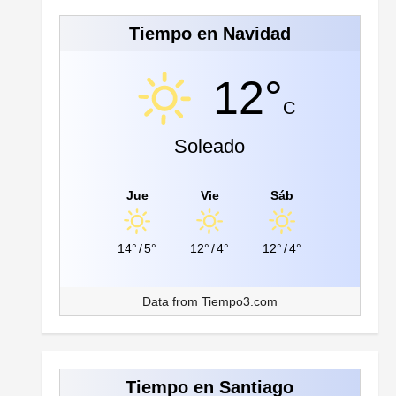
Tiempo en Navidad
12°
C
Soleado
Jue
Vie
Sáb
14°
/
5°
12°
/
4°
12°
/
4°
Data from
Tiempo3.com
Tiempo en Santiago