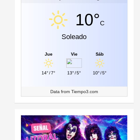
10°
C
Soleado
Jue
Vie
Sáb
14°
/
7°
13°
/
5°
10°
/
5°
Data from
Tiempo3.com