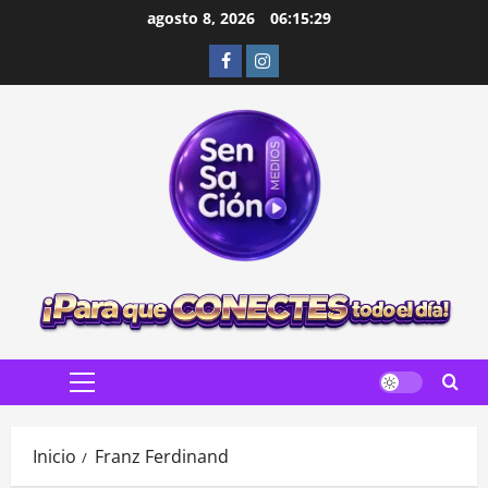
Saltar
agosto 8, 2026
06:15:30
al
Facebook
Instagram
contenido
Menú
principal
Inicio
Franz Ferdinand