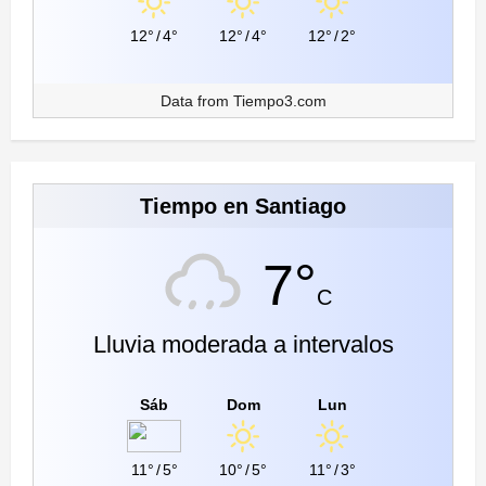
12°
/
4°
12°
/
4°
12°
/
2°
Data from
Tiempo3.com
Tiempo en Santiago
7°
C
Lluvia moderada a intervalos
Sáb
Dom
Lun
11°
/
5°
10°
/
5°
11°
/
3°