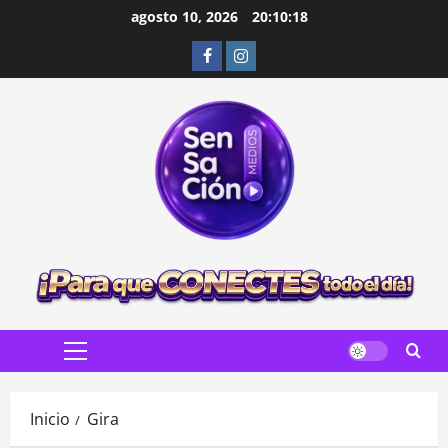
Saltar
agosto 10, 2026
20:10:20
al
Facebook
Instagram
contenido
Menú
principal
Inicio
Gira