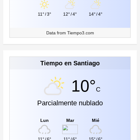
11°
/
3°
12°
/
4°
14°
/
4°
Data from
Tiempo3.com
Tiempo en Santiago
10°
C
Parcialmente nublado
Lun
Mar
Mié
11°
/
6°
11°
/
6°
15°
/
6°