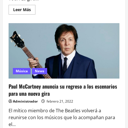
Leer
Leer Más
más
acerca
de
Imagine
Dragons
en
Chile
Música
News
Paul McCartney anuncia su regreso a los escenarios
para una nueva gira
Administrador
febrero 21, 2022
El mítico miembro de The Beatles volverá a
reunirse con los músicos que lo acompañan para
el...