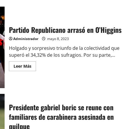
Partido Republicano arrasó en O’Higgins
Administrador
mayo 8, 2023
Holgado y sorpresivo triunfo de la colectividad que
superó el 34,32% de los sufragios. Por su parte,...
Leer
Leer Más
más
acerca
de
Partido
Republicano
arrasó
en
O’Higgins
Presidente gabriel boric se reune con
familiares de carabinera asesinada en
quilpue