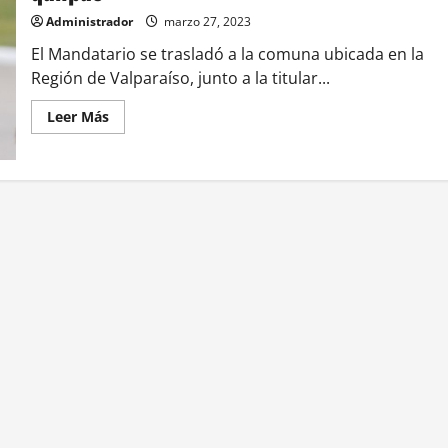
Administrador
marzo 27, 2023
El Mandatario se trasladó a la comuna ubicada en la
Región de Valparaíso, junto a la titular...
Leer
Leer Más
más
acerca
de
Presidente
gabriel
boric
se
reune
con
familiares
de
carabinera
asesinada
en
quilpue