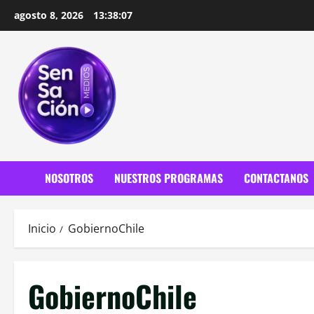
Saltar
agosto 8, 2026
13:38:09
al
contenido
NOSOTROS
NUESTROS PROGRAMAS
CONTACTANOS
Inicio
GobiernoChile
GobiernoChile