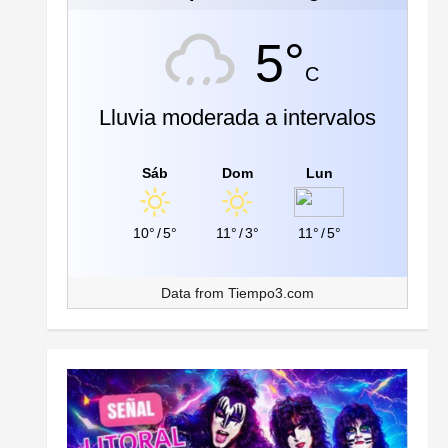
5°
C
Lluvia moderada a intervalos
Sáb
Dom
Lun
10°
/
5°
11°
/
3°
11°
/
5°
Data from
Tiempo3.com