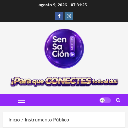
Saltar
agosto 9, 2026
07:31:27
al
Facebook
Instagram
contenido
Menú
principal
Inicio
Instrumento Público