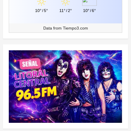
10°
/
5°
11°
/
2°
10°
/
6°
Data from
Tiempo3.com