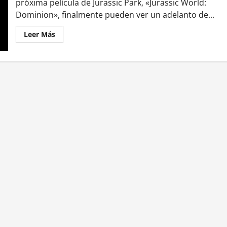
próxima película de Jurassic Park, «Jurassic World:
Dominion», finalmente pueden ver un adelanto de...
Leer
Leer Más
más
acerca
de
«Jurassic
World:
Dominion»
primer
adelanto.
Mira
el
tráiler