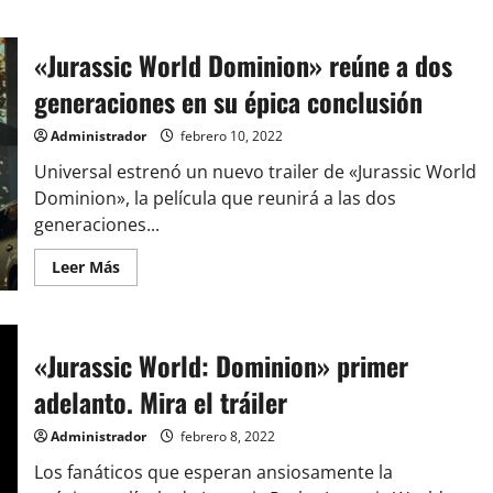
«Jurassic World Dominion» reúne a dos
generaciones en su épica conclusión
Administrador
febrero 10, 2022
Universal estrenó un nuevo trailer de «Jurassic World
Dominion», la película que reunirá a las dos
generaciones...
Leer
Leer Más
más
acerca
de
«Jurassic
World
«Jurassic World: Dominion» primer
Dominion»
reúne
a
adelanto. Mira el tráiler
dos
generaciones
en
Administrador
febrero 8, 2022
su
épica
Los fanáticos que esperan ansiosamente la
conclusión