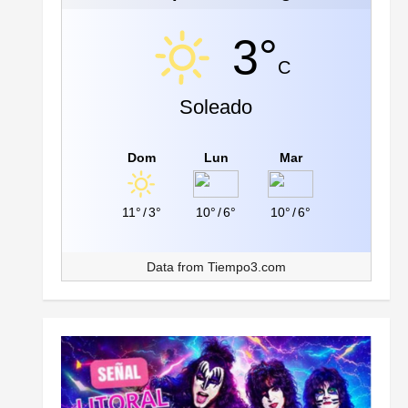
3°
C
Soleado
Dom
Lun
Mar
11°
/
3°
10°
/
6°
10°
/
6°
Data from
Tiempo3.com