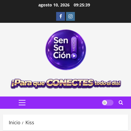
Saltar
agosto 10, 2026
09:25:41
al
Facebook
Instagram
contenido
Menú
principal
Inicio
Kiss