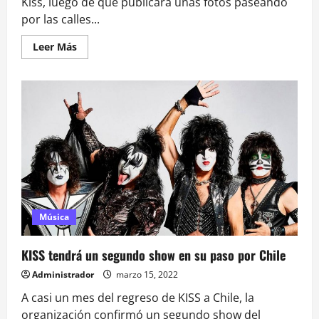
Kiss, luego de que publicara unas fotos paseando
por las calles...
Leer
Leer Más
más
acerca
de
Tommy
Thayer
se
paseó
por
las
calles
de
Santiago
y
enloqueció
a
los
fanáticos
Música
de
KISS
KISS tendrá un segundo show en su paso por Chile
Administrador
marzo 15, 2022
A casi un mes del regreso de KISS a Chile, la
organización confirmó un segundo show del