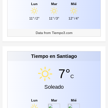
Lun
Mar
Mié
11°
/
2°
11°
/
3°
12°
/
4°
Data from
Tiempo3.com
Tiempo en Santiago
7°
C
Soleado
Lun
Mar
Mié