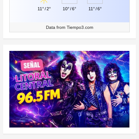
11°
/
2°
10°
/
6°
11°
/
6°
Data from
Tiempo3.com