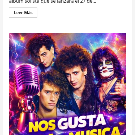
álbum solista que se lanzará el 27 de...
Leer
Leer Más
más
acerca
de
LIAM
GALLAGHER
LANZÓ
EL
VIDEO
DEL
TEMA
“BETTER
DAYS”