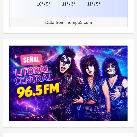
10°
/
5°
11°
/
3°
11°
/
5°
Data from
Tiempo3.com