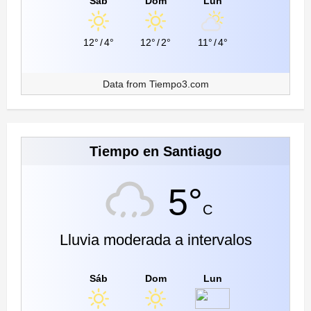
Sáb
Dom
Lun
12°
/
4°
12°
/
2°
11°
/
4°
Data from
Tiempo3.com
Tiempo en Santiago
5°
C
Lluvia moderada a intervalos
Sáb
Dom
Lun