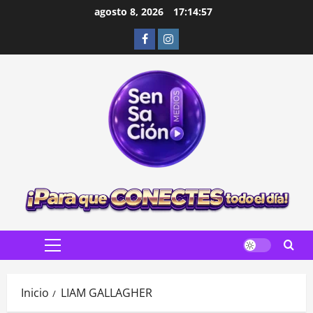
Saltar
agosto 8, 2026
17:14:58
al
Facebook
Instagram
contenido
Menú
principal
Inicio
LIAM GALLAGHER