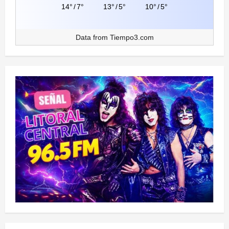
14°
/
7°
13°
/
5°
10°
/
5°
Data from
Tiempo3.com