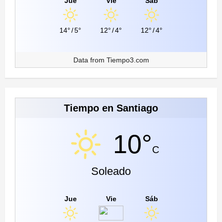
Jue
Vie
Sáb
14°
/
5°
12°
/
4°
12°
/
4°
Data from
Tiempo3.com
Tiempo en Santiago
10°
C
Soleado
Jue
Vie
Sáb