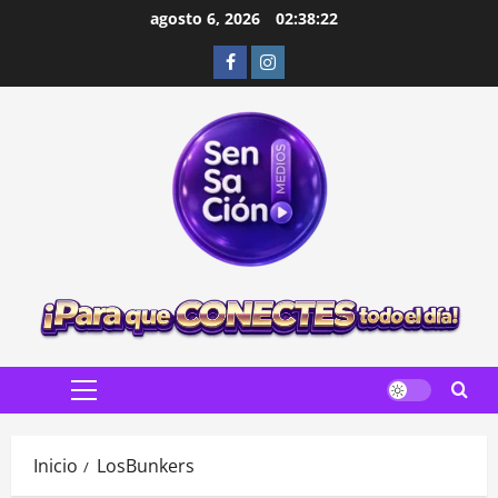
Saltar
agosto 6, 2026
02:38:23
al
Facebook
Instagram
contenido
Menú
principal
Inicio
LosBunkers