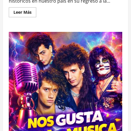
históricos en nuestro país en su regreso a la...
Leer
Leer Más
más
acerca
de
LOS
BUNKERS
CIERRAN
DOS
FECHAS
EN
MEXICO
Y
SIGUEN
HACIENDO
HISTORIA
EN
SU
REGRESO