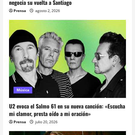
n
negocia su vuelta a Santiago
t
Prensa
agosto 2, 2026
r
a
d
a
s
Música
U2 evoca el Salmo 61 en su nueva canción: «Escucha
mi clamor, presta oído a mi oración»
Prensa
julio 20, 2026