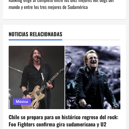
Ranking elige al completo entre los diez mejores hot dogs del
e
mundo y entre los tres mejores de Sudamérica
g
a
NOTICIAS RELACIONADAS
c
i
ó
n
d
Música
e
e
Chile se prepara para un histórico regreso del rock:
Foo Fighters confirma gira sudamericana y U2