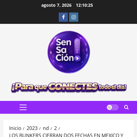
Saltar
agosto 7, 2026
12:10:26
al
Facebook
Instagram
contenido
Menú
principal
Inicio
2023
nd
2
LOS BUNKERS CIERRAN DOS FECHAS EN MEXICO Y