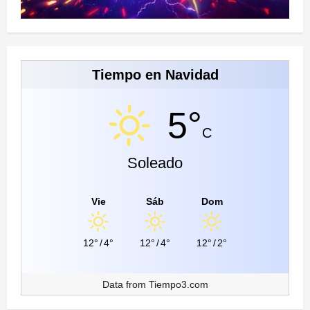
Tiempo en Navidad
5°
C
Soleado
Vie
Sáb
Dom
12°
/
4°
12°
/
4°
12°
/
2°
Data from
Tiempo3.com