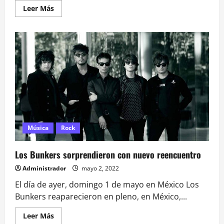
Leer
Leer Más
más
acerca
de
Muere
destada
actriz
mexicana
Rosario
Zúñiga
Música
Rock
Los Bunkers sorprendieron con nuevo reencuentro
Administrador
mayo 2, 2022
El día de ayer, domingo 1 de mayo en México Los
Bunkers reaparecieron en pleno, en México,...
Leer
Leer Más
más