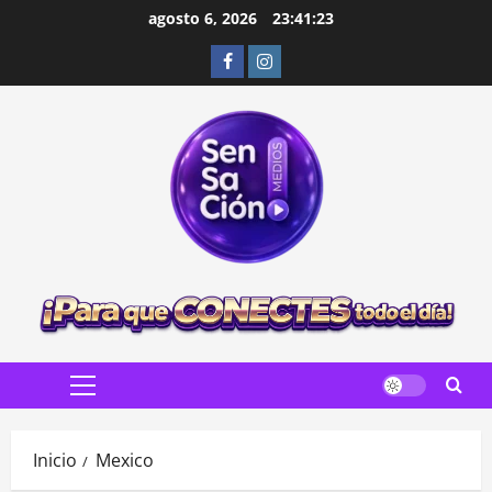
Saltar
agosto 6, 2026
23:41:24
al
Facebook
Instagram
contenido
Menú
principal
Inicio
Mexico