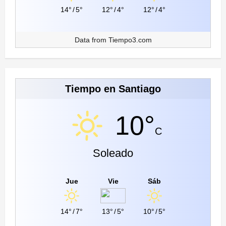
14°
/
5°
12°
/
4°
12°
/
4°
Data from
Tiempo3.com
Tiempo en Santiago
10°
C
Soleado
Jue
Vie
Sáb
14°
/
7°
13°
/
5°
10°
/
5°