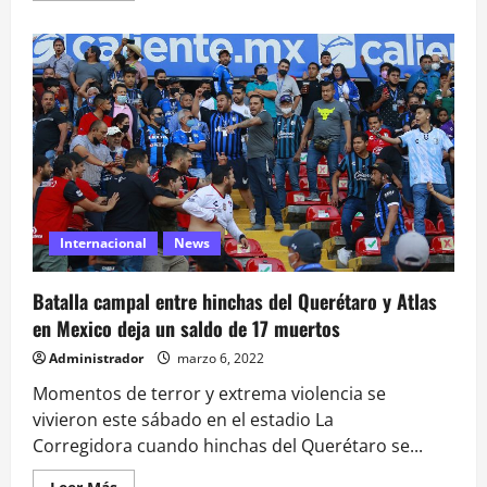
acerca
de
Los
Bunkers
sorprendieron
con
nuevo
reencuentro
Internacional
News
Batalla campal entre hinchas del Querétaro y Atlas
en Mexico deja un saldo de 17 muertos
Administrador
marzo 6, 2022
Momentos de terror y extrema violencia se
vivieron este sábado en el estadio La
Corregidora cuando hinchas del Querétaro se...
Leer