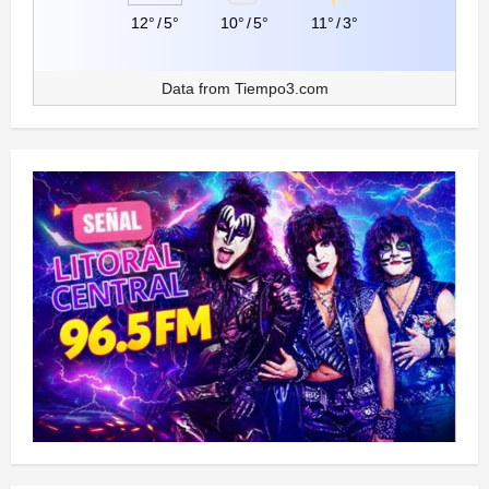
12°
/
5°
10°
/
5°
11°
/
3°
Data from
Tiempo3.com