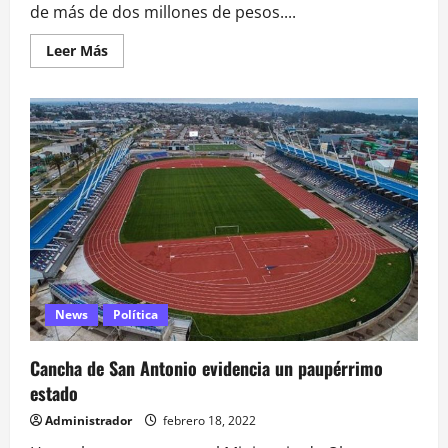
de más de dos millones de pesos....
Leer
Leer Más
más
acerca
de
Cuñado
de
ministro
giorgio
jackson
renuncia
al
mop
tras
acusaciones
de
nepotismo
News
Política
Cancha de San Antonio evidencia un paupérrimo
estado
Administrador
febrero 18, 2022