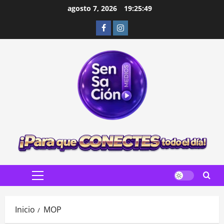
Saltar
agosto 7, 2026
19:25:50
al
Facebook
Instagram
contenido
Menú
principal
Inicio
MOP