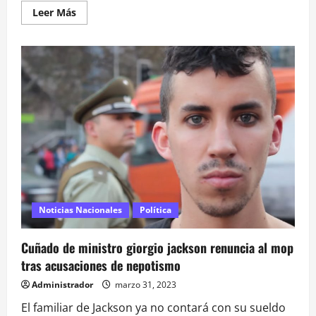
Leer
Leer Más
más
acerca
de
Fiestas
«con
alcohol
y
drogas»:
abren
sumario
para
indagar
irregularidades
en
casona
fiscal
del
MOP
Noticias Nacionales
Política
Cuñado de ministro giorgio jackson renuncia al mop
tras acusaciones de nepotismo
Administrador
marzo 31, 2023
El familiar de Jackson ya no contará con su sueldo