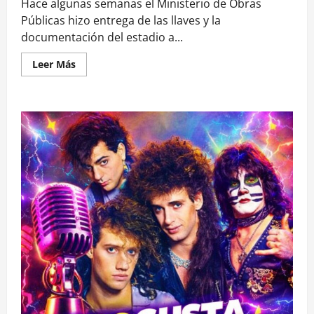
Hace algunas semanas el Ministerio de Obras
Públicas hizo entrega de las llaves y la
documentación del estadio a...
Leer
Leer Más
más
acerca
de
Cancha
de
San
Antonio
evidencia
un
paupérrimo
estado