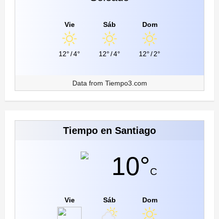
Vie
Sáb
Dom
12°
/
4°
12°
/
4°
12°
/
2°
Data from
Tiempo3.com
Tiempo en Santiago
10°
C
Vie
Sáb
Dom