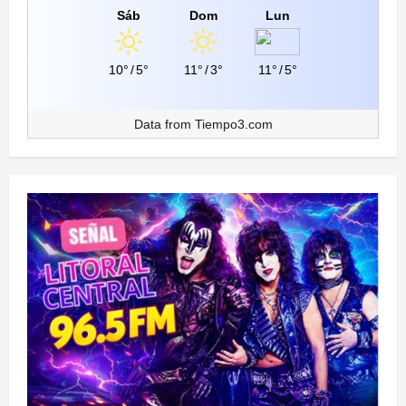
Sáb
Dom
Lun
10°
/
5°
11°
/
3°
11°
/
5°
Data from
Tiempo3.com