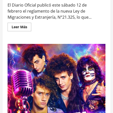
El Diario Oficial publicó este sábado 12 de
febrero el reglamento de la nueva Ley de
Migraciones y Extranjería, N°21.325, lo que...
Leer
Leer Más
más
acerca
de
Según
la
nueva
ley
de
migraciones:
¿Por
qué
motivos
se
podrá
expulsar
a
un
extranjero?