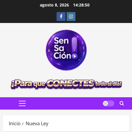
Saltar
agosto 8, 2026
14:28:52
al
Facebook
Instagram
contenido
Menú
principal
Inicio
Nueva Ley