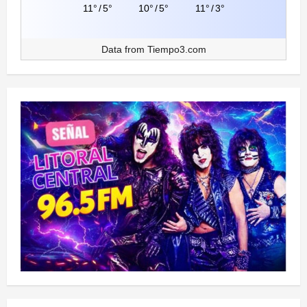
11°
/
5°
10°
/
5°
11°
/
3°
Data from
Tiempo3.com