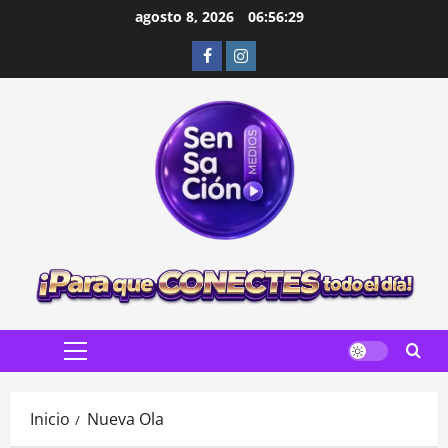
Saltar
agosto 8, 2026
06:56:30
al
Facebook
Instagram
contenido
Menú
principal
Inicio
Nueva Ola