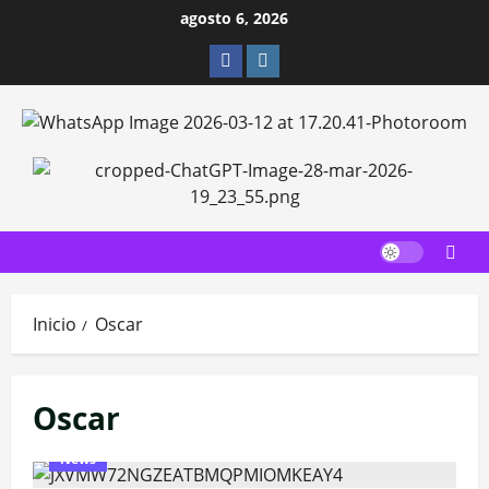
Saltar
agosto 6, 2026
al
Facebook
Instagram
contenido
Inicio
Oscar
Oscar
News