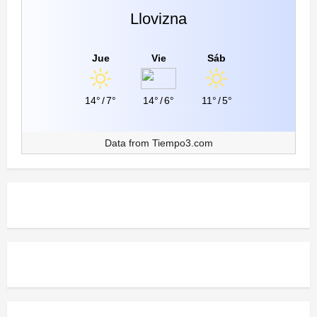
Llovizna
Jue
Vie
Sáb
14°
/
7°
14°
/
6°
11°
/
5°
Data from
Tiempo3.com