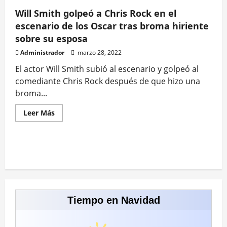
Will Smith golpeó a Chris Rock en el
escenario de los Oscar tras broma hiriente
sobre su esposa
Administrador
marzo 28, 2022
El actor Will Smith subió al escenario y golpeó al
comediante Chris Rock después de que hizo una
broma...
Leer
Leer Más
más
acerca
de
Will
Smith
golpeó
a
Chris
Rock
en
el
escenario
Tiempo en Navidad
de
los
Oscar
tras