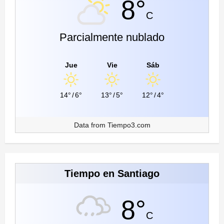
8°
broma
hiriente
C
sobre
su
esposa
Parcialmente nublado
Jue
Vie
Sáb
14°
/
6°
13°
/
5°
12°
/
4°
Data from
Tiempo3.com
Tiempo en Santiago
8°
C