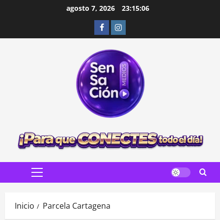
Saltar
agosto 7, 2026
23:15:07
al
Facebook
Instagram
contenido
Menú
principal
Inicio
Parcela Cartagena