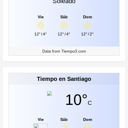
Soleado
Vie
Sáb
Dom
12°
/
4°
12°
/
4°
12°
/
2°
Data from
Tiempo3.com
Tiempo en Santiago
10°
C
Vie
Sáb
Dom