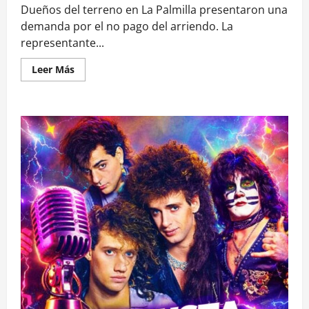
Dueños del terreno en La Palmilla presentaron una
demanda por el no pago del arriendo. La
representante...
Leer
Leer Más
más
acerca
de
Cartagena:
desalojarán
parcela
donde
mujer
cuida
más
de
300
perros