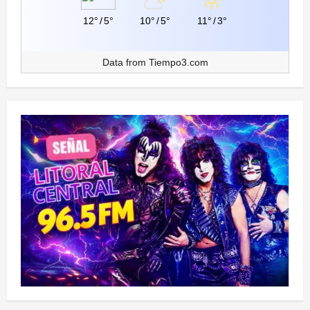
12°
/
5°
10°
/
5°
11°
/
3°
Data from
Tiempo3.com