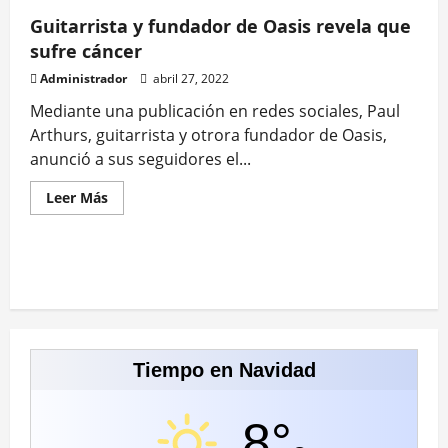
Guitarrista y fundador de Oasis revela que
sufre cáncer
Administrador
abril 27, 2022
Mediante una publicación en redes sociales, Paul
Arthurs, guitarrista y otrora fundador de Oasis,
anunció a sus seguidores el...
Leer
Leer Más
más
acerca
de
Guitarrista
y
fundador
de
Oasis
revela
que
sufre
cáncer
Tiempo en Navidad
8°