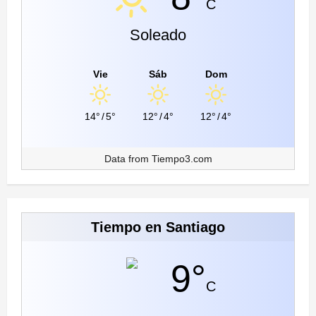
C
Soleado
Vie
Sáb
Dom
14°
/
5°
12°
/
4°
12°
/
4°
Data from
Tiempo3.com
Tiempo en Santiago
9°
C