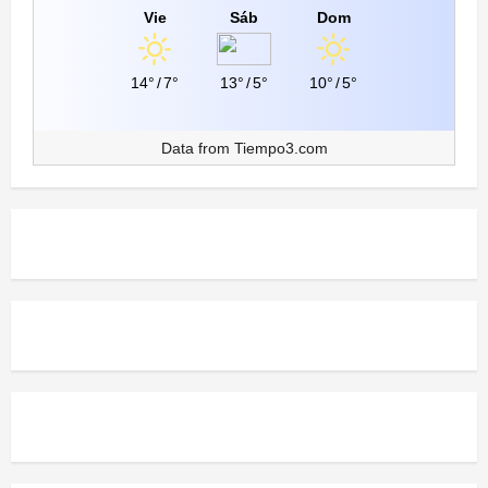
Vie
Sáb
Dom
14°
/
7°
13°
/
5°
10°
/
5°
Data from
Tiempo3.com