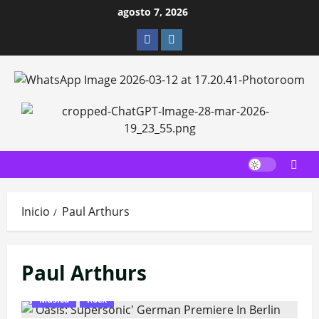
Saltar
agosto 7, 2026
al
Facebook
Instagram
contenido
Inicio
Paul Arthurs
Paul Arthurs
Música
Rock