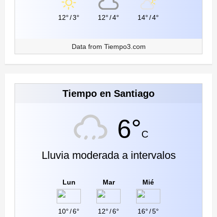
12°
/
3°
12°
/
4°
14°
/
4°
Data from
Tiempo3.com
Tiempo en Santiago
6°
C
Lluvia moderada a intervalos
Lun
Mar
Mié
10°
/
6°
12°
/
6°
16°
/
5°