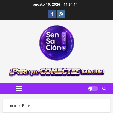
Saltar
agosto 10, 2026
11:54:15
al
Facebook
Instagram
contenido
Menú
principal
Inicio
Pelé