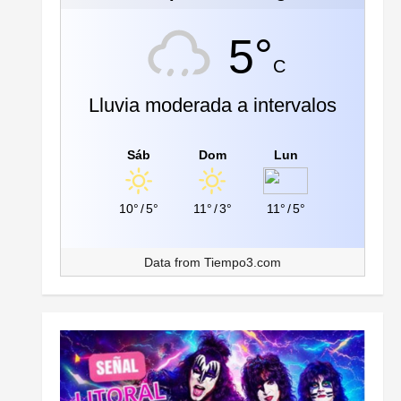
5°
C
Lluvia moderada a intervalos
Sáb
Dom
Lun
10°
/
5°
11°
/
3°
11°
/
5°
Data from
Tiempo3.com