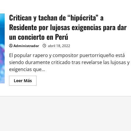
Critican y tachan de “hipócrita” a
Residente por lujosas exigencias para dar
un concierto en Perú
Administrador
abril 18, 2022
El popular rapero y compositor puertorriqueño está
siendo duramente criticado tras revelarse las lujosas y
exigencias que...
Leer
Leer Más
más
acerca
de
Critican
y
tachan
de
“hipócrita”
a
Residente
por
lujosas