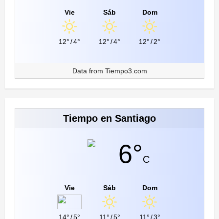
Vie
Sáb
Dom
12°
/
4°
12°
/
4°
12°
/
2°
Data from
Tiempo3.com
Tiempo en Santiago
6°
C
Vie
Sáb
Dom
14°
/
5°
11°
/
5°
11°
/
3°