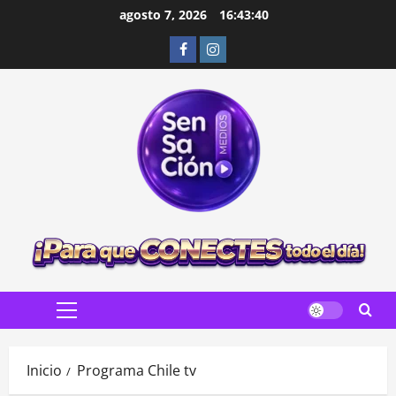
Saltar
agosto 7, 2026
16:43:41
al
Facebook
Instagram
contenido
Menú
principal
Inicio
Programa Chile tv