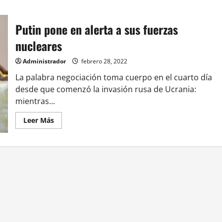
Putin pone en alerta a sus fuerzas
nucleares
Administrador
febrero 28, 2022
La palabra negociación toma cuerpo en el cuarto día
desde que comenzó la invasión rusa de Ucrania:
mientras...
Leer
Leer Más
más
acerca
de
Putin
pone
en
alerta
a
sus
fuerzas
nucleares