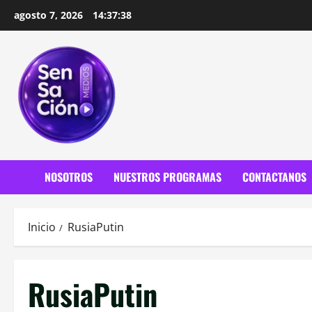
Saltar
agosto 7, 2026
14:37:39
al
contenido
NOSOTROS
NUESTROS PROGRAMAS
CONTACTANOS
Inicio
RusiaPutin
RusiaPutin