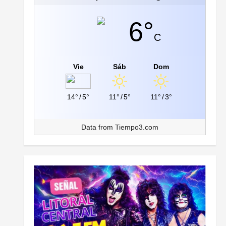
6°
C
Vie
Sáb
Dom
14°
/
5°
11°
/
5°
11°
/
3°
Data from
Tiempo3.com