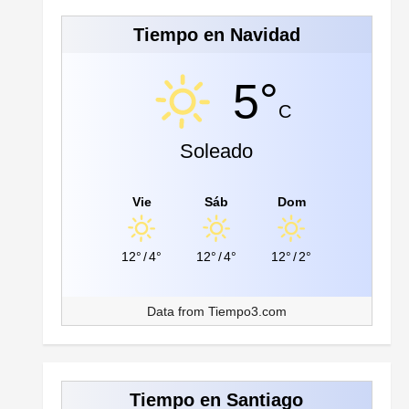
Tiempo en Navidad
5°
C
Soleado
Vie
Sáb
Dom
12°
/
4°
12°
/
4°
12°
/
2°
Data from
Tiempo3.com
Tiempo en Santiago