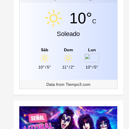
10°
C
Soleado
Sáb
Dom
Lun
10°
/
5°
11°
/
2°
10°
/
5°
Data from
Tiempo3.com