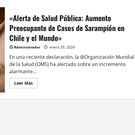
«Alerta de Salud Pública: Aumento
Preocupante de Casos de Sarampión en
Chile y el Mundo»
Administrador
enero 29, 2024
En una reciente declaración, la @Organización Mundial
de la Salud (OMS) ha alertado sobre un incremento
alarmante...
Leer
Leer Más
más
acerca
de
«Alerta
de
Salud
Pública:
Aumento
Preocupante
de
Casos
de