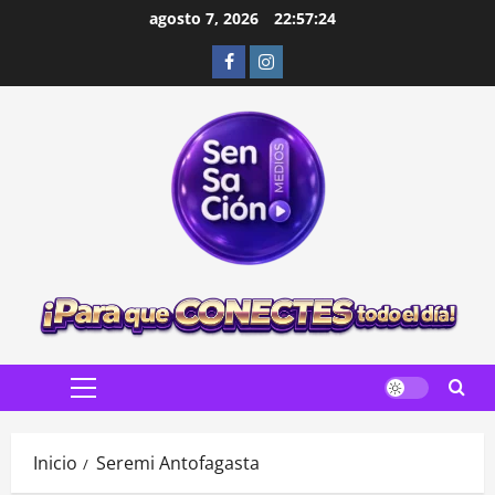
Saltar
agosto 7, 2026
22:57:25
al
Facebook
Instagram
contenido
Menú
principal
Inicio
Seremi Antofagasta