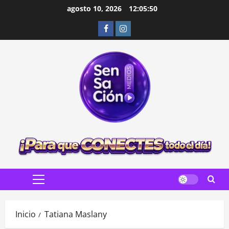
Saltar
agosto 10, 2026
12:05:51
al
Facebook
Instagram
contenido
Menú
principal
Inicio
Tatiana Maslany