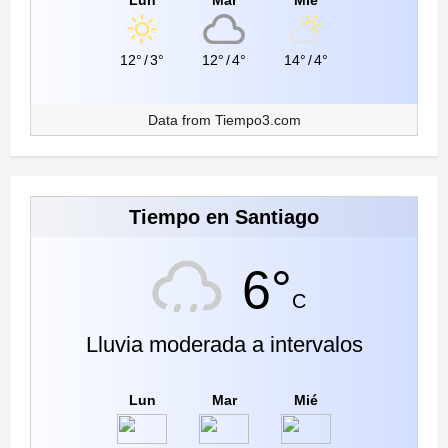
12°
/
3°
12°
/
4°
14°
/
4°
Data from
Tiempo3.com
Tiempo en Santiago
6°
C
Lluvia moderada a intervalos
Lun
Mar
Mié