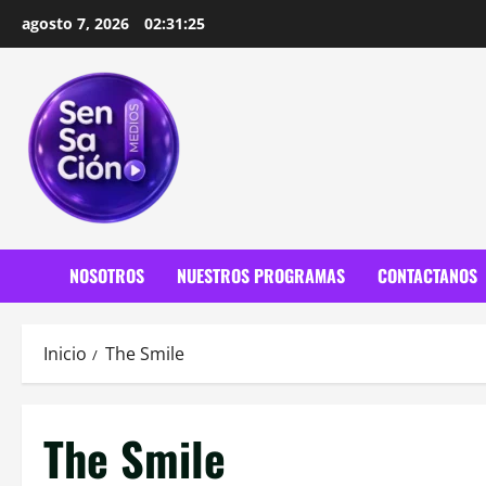
Saltar
agosto 7, 2026
02:31:27
al
contenido
NOSOTROS
NUESTROS PROGRAMAS
CONTACTANOS
Inicio
The Smile
The Smile