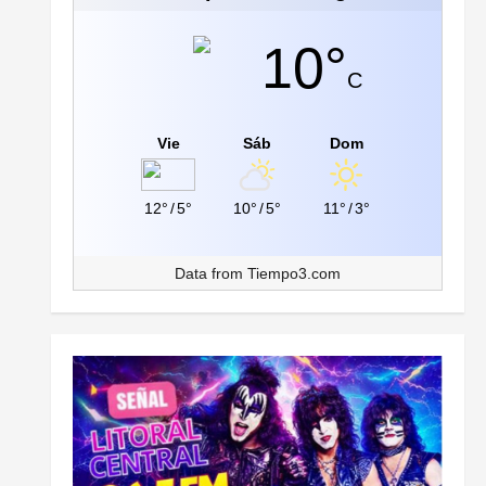
10°
C
Vie
Sáb
Dom
12°
/
5°
10°
/
5°
11°
/
3°
Data from
Tiempo3.com