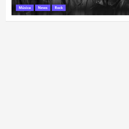
Música
News
Rock