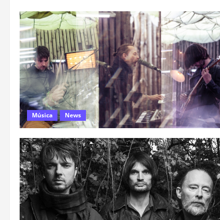
Música
News