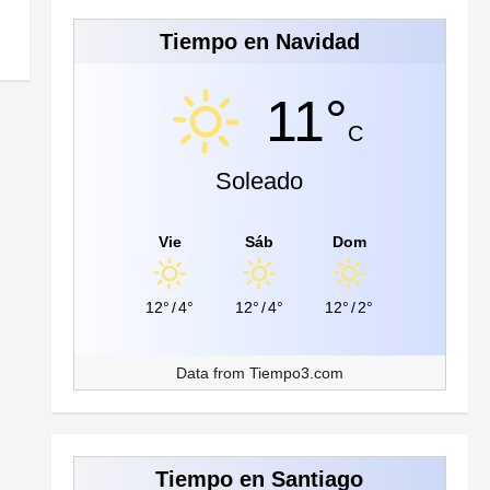
Tiempo en Navidad
11°
C
Soleado
Vie
Sáb
Dom
12°
/
4°
12°
/
4°
12°
/
2°
Data from
Tiempo3.com
Tiempo en Santiago