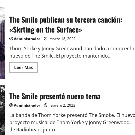
The Smile publican su tercera canción:
«Skrting on the Surface»
Administrador
marzo 18, 2022
Thom Yorke y Jonny Greenwood han dado a conocer lo
nuevo de The Smile. El proyecto mantenido...
Leer
Leer Más
más
acerca
de
The
Smile
publican
The Smile presentó nuevo tema
su
tercera
canción:
Administrador
febrero 2, 2022
«Skrting
on
La banda de Thom Yorke presentó The Smoke. El nuev
the
proyecto musical de Thom Yorke y Jonny Greenwood,
Surface»
de Radiohead, junto...