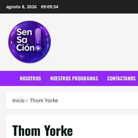
Saltar
agosto 8, 2026
09:09:35
al
contenido
NOSOTROS
NUESTROS PROGRAMAS
CONTACTANOS
Inicio
Thom Yorke
Thom Yorke