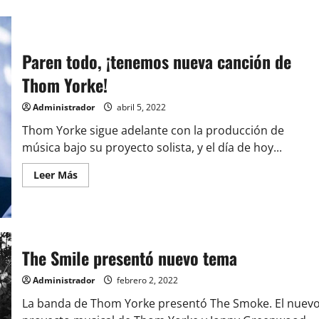
Paren todo, ¡tenemos nueva canción de
Thom Yorke!
Administrador
abril 5, 2022
Thom Yorke sigue adelante con la producción de
música bajo su proyecto solista, y el día de hoy...
Leer
Leer Más
más
acerca
de
Paren
todo,
¡tenemos
nueva
The Smile presentó nuevo tema
canción
de
Thom
Administrador
febrero 2, 2022
Yorke!
La banda de Thom Yorke presentó The Smoke. El nuev