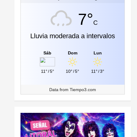
7°
C
Lluvia moderada a intervalos
Sáb
Dom
Lun
11°
/
5°
10°
/
5°
11°
/
3°
Data from
Tiempo3.com